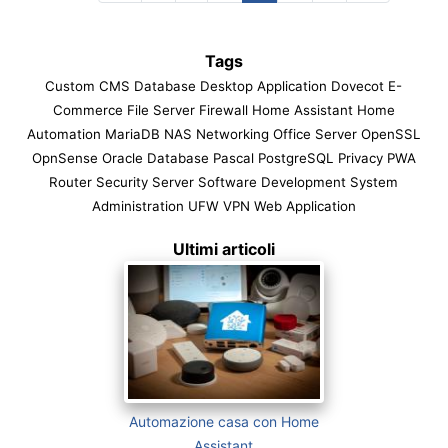
Tags
Custom CMS
Database
Desktop Application
Dovecot
E-
Commerce
File Server
Firewall
Home Assistant
Home
Automation
MariaDB
NAS
Networking
Office Server
OpenSSL
OpnSense
Oracle Database
Pascal
PostgreSQL
Privacy
PWA
Router
Security
Server
Software Development
System
Administration
UFW
VPN
Web Application
Ultimi articoli
Automazione casa con Home
Assistant