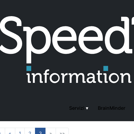
Blog
ppo software per Drupal
 : LeftRightMinds (Vancouver - CA) Sviluppo moduli persona
pal (Drupal, PHP, MySQL)
a a leggere
|
Software Development
|
Web Application
|
Custom CMS
Servizi
BrainMinder
«
«
1
2
3
»
»»