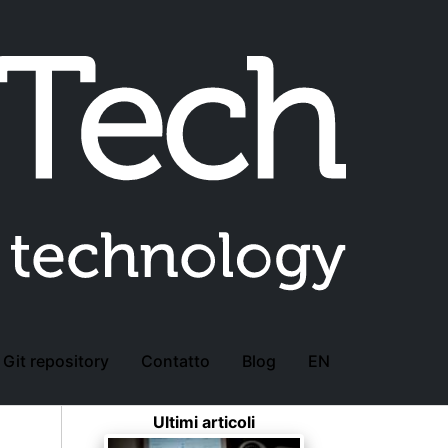
Tags
Custom CMS
Database
Desktop Application
lizzati
Dovecot
E-Commerce
File Server
Firewall
Home Assistant
Home Automation
MariaDB
NAS
Networking
Office Server
OpenSSL
OpnSense
Oracle Database
Pascal
PostgreSQL
Privacy
PWA
Router
Security
Server
Software Development
System
Git repository
Contatto
Blog
EN
Administration
UFW
VPN
Web Application
Ultimi articoli