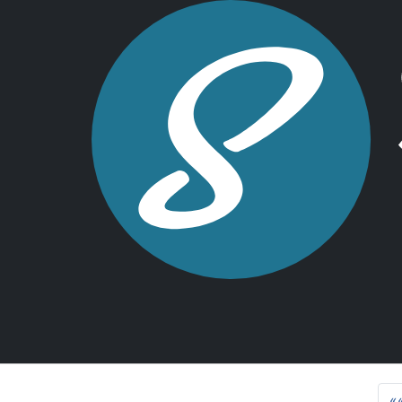
Svilu
Cliente
per Dru
Continu
Progetti
«