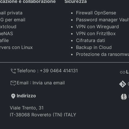
azione e collaborazione
Sicurezza
ail privata
Firewall OpnSense
G per email
Password manager Vaul
xtcloud
VPN con Wireguard
ueNAS
VPN con Fritz!Box
afile
Cifratura dati
rvers con Linux
Backup in Cloud
Protezione da ransomw
Telefono :
+39 0464 414131
L
Email :
Invia una email
Indirizzo
Viale Trento, 31
IT-38068 Rovereto (TN) ITALY